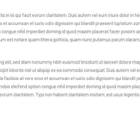
s in iis qui facit eorum claritatem. Duis autem vel eum iriure dolor in h
ros et accumsan et iusto odio dignissim qui blandit praesent luptatum zzril
n congue nihil imperdiet doming id quod mazim placerat facer possim a
m est notare quam littera gothica, quam nunc putamus parum claram, 
ng elit, sed diam nonummy nibh euismod tincidunt ut laoreet dolore ma
ipit lobortis nisl ut aliquip ex ea commodo consequat. Duis autem vel eum
la facilisis at vero eros et accumsan et iusto odio dignissim qui blandit 
ta nobis eleifend option congue nihil imperdiet doming id quod mazim pl
it eorum claritatem. Typi non habent claritatem insitam; est usus legentis 