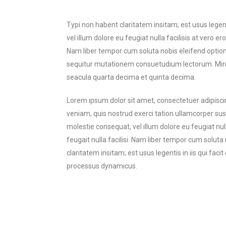
Typi non habent claritatem insitam; est usus legenti
vel illum dolore eu feugiat nulla facilisis at vero e
Nam liber tempor cum soluta nobis eleifend optio
sequitur mutationem consuetudium lectorum. Miru
seacula quarta decima et quinta decima.
Lorem ipsum dolor sit amet, consectetuer adipisci
veniam, quis nostrud exerci tation ullamcorper susc
molestie consequat, vel illum dolore eu feugiat nul
feugait nulla facilisi. Nam liber tempor cum solu
claritatem insitam; est usus legentis in iis qui fac
processus dynamicus.