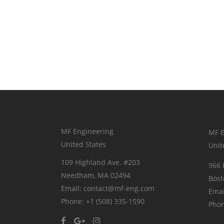
MF Engineering
MF E
United States
Unit
109 Highland Ave. #203
966 
Needham, MA 02494
Bost
Email: contact@mf-eng.com
Emai
Phone: +1 (508) 335-1590
Phon