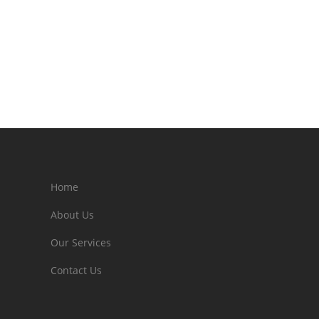
Home
About Us
Our Services
Contact Us