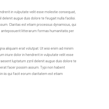
endrerit in vulputate velit esse molestie consequat,
 delenit augue duis dolore te feugait nulla facilisi.
ssum. Claritas est etiam processus dynamicus, qui
anteposuerit litterarum formas humanitatis per
gna aliquam erat volutpat. Ut wisi enim ad minim
 iriure dolor in hendrerit in vulputate velit esse
praesent luptatum zzril delenit augue duis dolore te
acerat facer possim assum. Typi non habent
in iis qui facit eorum claritatem est etiam