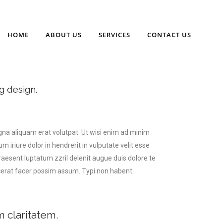
HOME
ABOUT US
SERVICES
CONTACT US
g design.
gna aliquam erat volutpat. Ut wisi enim ad minim
 iriure dolor in hendrerit in vulputate velit esse
praesent luptatum zzril delenit augue duis dolore te
acerat facer possim assum. Typi non habent
m claritatem.