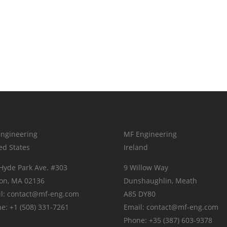
ngineering
MF Engineering
ed States
Ireland
Hyde Park Ave. #303
9 Willow Way
on, MA 02136
Dunshaughlin, Meath
l: contact@mf-eng.com
A85 DY80
e: +1 (508) 331-7261
Email: contact@mf-eng.com
Phone: +35 (387) 603-9378