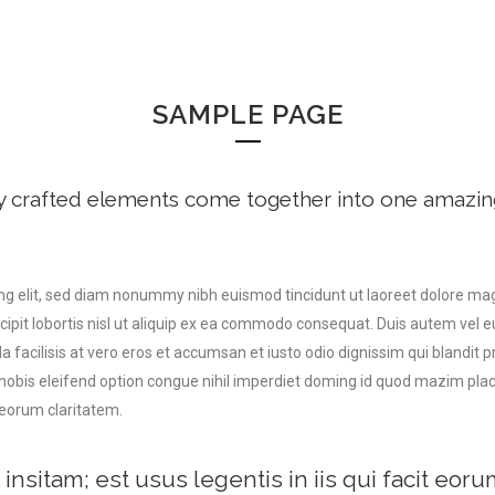
SAMPLE PAGE
y crafted elements come together into one amazin
ng elit, sed diam nonummy nibh euismod tincidunt ut laoreet dolore ma
ipit lobortis nisl ut aliquip ex ea commodo consequat. Duis autem vel eum
la facilisis at vero eros et accumsan et iusto odio dignissim qui blandit 
ta nobis eleifend option congue nihil imperdiet doming id quod mazim pl
t eorum claritatem.
insitam; est usus legentis in iis qui facit eoru