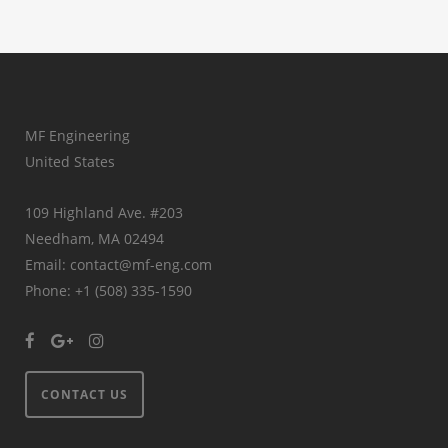
MF Engineering
United States
109 Highland Ave. #203
Needham, MA 02494
Email: contact@mf-eng.com
Phone: +1 (508) 335-1590
CONTACT US