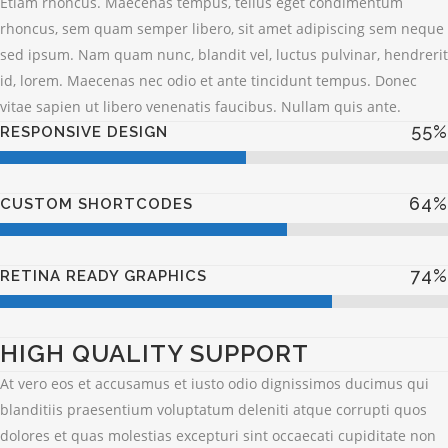
Etiam rhoncus. Maecenas tempus, tellus eget condimentum
rhoncus, sem quam semper libero, sit amet adipiscing sem neque
sed ipsum. Nam quam nunc, blandit vel, luctus pulvinar, hendrerit
id, lorem. Maecenas nec odio et ante tincidunt tempus. Donec
vitae sapien ut libero venenatis faucibus. Nullam quis ante.
55
%
RESPONSIVE DESIGN
64
%
CUSTOM SHORTCODES
74
%
RETINA READY GRAPHICS
HIGH QUALITY SUPPORT
At vero eos et accusamus et iusto odio dignissimos ducimus qui
blanditiis praesentium voluptatum deleniti atque corrupti quos
dolores et quas molestias excepturi sint occaecati cupiditate non