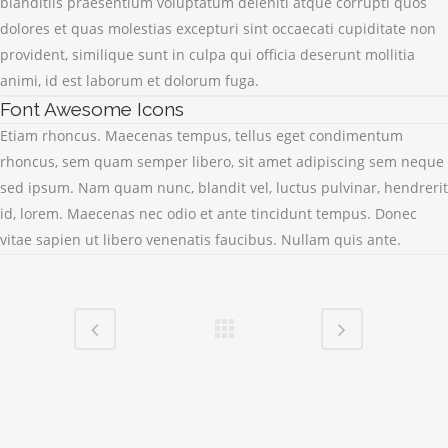
blanditiis praesentium voluptatum deleniti atque corrupti quos
dolores et quas molestias excepturi sint occaecati cupiditate non
provident, similique sunt in culpa qui officia deserunt mollitia
animi, id est laborum et dolorum fuga.
Font Awesome Icons
Etiam rhoncus. Maecenas tempus, tellus eget condimentum
rhoncus, sem quam semper libero, sit amet adipiscing sem neque
sed ipsum. Nam quam nunc, blandit vel, luctus pulvinar, hendrerit
id, lorem. Maecenas nec odio et ante tincidunt tempus. Donec
vitae sapien ut libero venenatis faucibus. Nullam quis ante.