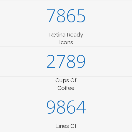
7865
Retina Ready
Icons
2789
Cups Of
Coffee
9864
Lines Of