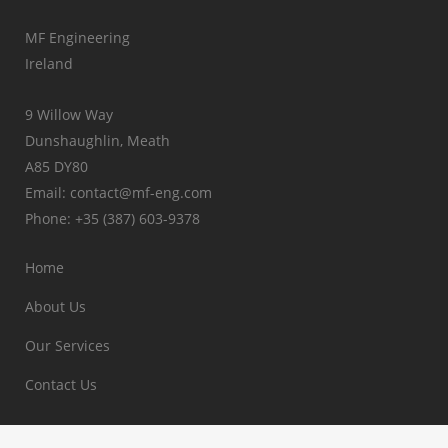
MF Engineering
Ireland
9 Willow Way
Dunshaughlin, Meath
A85 DY80
Email: contact@mf-eng.com
Phone: +35 (387) 603-9378
Home
About Us
Our Services
Contact Us