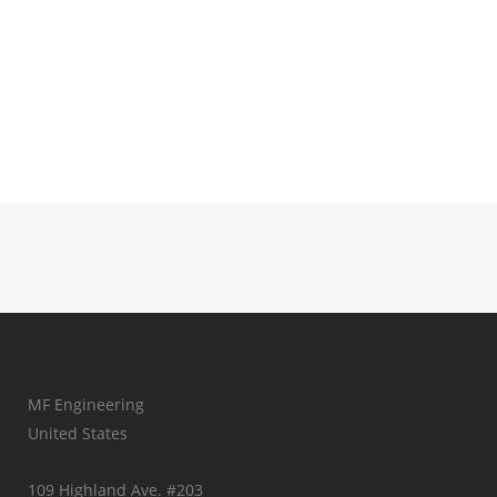
MF Engineering
United States
109 Highland Ave. #203