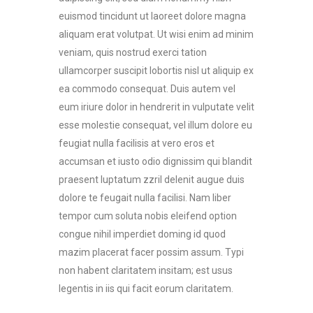
euismod tincidunt ut laoreet dolore magna
aliquam erat volutpat. Ut wisi enim ad minim
veniam, quis nostrud exerci tation
ullamcorper suscipit lobortis nisl ut aliquip ex
ea commodo consequat. Duis autem vel
eum iriure dolor in hendrerit in vulputate velit
esse molestie consequat, vel illum dolore eu
feugiat nulla facilisis at vero eros et
accumsan et iusto odio dignissim qui blandit
praesent luptatum zzril delenit augue duis
dolore te feugait nulla facilisi. Nam liber
tempor cum soluta nobis eleifend option
congue nihil imperdiet doming id quod
mazim placerat facer possim assum. Typi
non habent claritatem insitam; est usus
legentis in iis qui facit eorum claritatem.